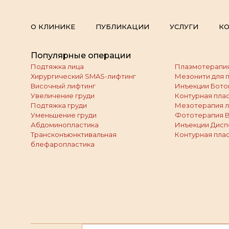
О КЛИНИКЕ
ПУБЛИКАЦИИ
УСЛУГИ
КО
Популярные операции
Подтяжка лица
Плазмотерапия
Хирургический SMAS-лифтинг
Мезонити для 
Височный лифтинг
Инъекции Бото
Увеличение груди
Контурная плас
Подтяжка груди
Мезотерапия л
Уменьшение груди
Фототерапия 
Абдоминопластика
Инъекции Дисп
Трансконъюнктивальная
Контурная плас
блефаропластика