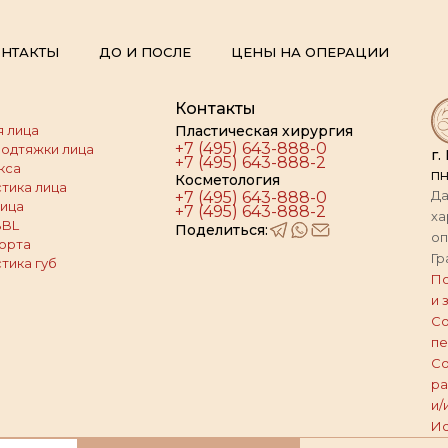
НТАКТЫ
ДО И ПОСЛЕ
ЦЕНЫ НА ОПЕРАЦИИ
Контакты
 лица
Пластическая хирургия
+7 (495) 643-888-0
подтяжки лица
г.
+7 (495) 643-888-2
кса
пн
Косметология
тика лица
Да
+7 (495) 643-888-0
ица
+7 (495) 643-888-2
ха
BBL
Поделиться:
оп
орта
Гр
тика губ
По
и 
Со
пе
Со
ра
и/
Ис