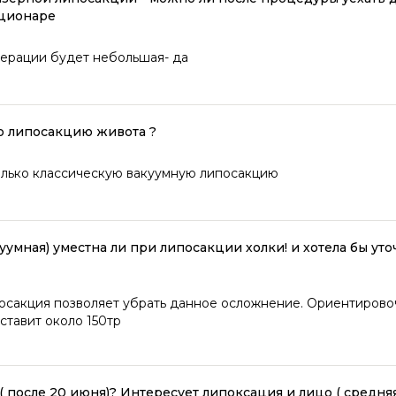
ационаре
перации будет небольшая- да
ую липосакцию живота ?
олько классическую вакуумную липосакцию
уумная) уместна ли при липосакции холки! и хотела бы ут
посакция позволяет убрать данное осложнение. Ориентирово
ставит около 150тр
 после 20 июня)? Интересует липоксация и лицо ( средняя