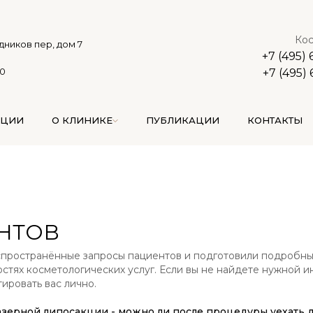
Кос
дников пер, дом 7
+7 (495)
00
+7 (495)
АЦИИ
О КЛИНИКЕ
ПУБЛИКАЦИИ
КОНТАКТЫ
НТОВ
пространённые запросы пациентов и подготовили подробны
стях косметологических услуг. Если вы не найдете нужной 
ировать вас лично.
лазерной липосакции - можно ли после процедуры уехать д