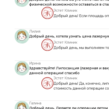
физической возможности оставаться в ст
Эстет Клиник
Добрый день! Если площадь о
Лилия
Добрый день, хотела узнать цена лазерн
Эстет Клиник
Добрый день, мы выполняем т
Ирина
Здравствуйте! Липосакция (лазерная и вак
данной операции! спасибо
Эстет Клиник
Добрый день! Да, конечно, ли
стоимость данной операции со
Галина
Добрый день. Делаете ли операции летом (