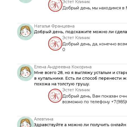
Эстет Клиник
Добрый день, мы находимся в
Наталья Францевна
Добрый день, подскажите можно ли сделат
Эстет Клиник
Добрый день, да, конечно воз
0
Елена Андреевна Кокорина
Мне всего 28, но я выгляжу усталым и ста
в купальнике. Есть ли способ перенести жи
похожа на толстую грушу.
Эстет Клиник
Добрый день, Вам показан очн
возможно по телефону +7(985)
Алевтина
Здравствуйте а можно ли получить онлайн