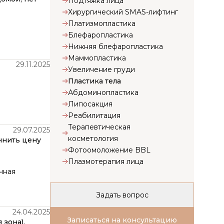
Подтяжка лица
Хирургический SMAS-лифтинг
Платизмопластика
Блефаропластика
Нижняя блефаропластика
Маммопластика
29.11.2025
Увеличение груди
Пластика тела
Абдоминопластика
Липосакция
Реабилитация
Терапевтическая
29.07.2025
косметология
очнить цену
Фотоомоложение BBL
Плазмотерапия лица
чная
Задать вопрос
24.04.2025
Записаться на консультацию
 зона),