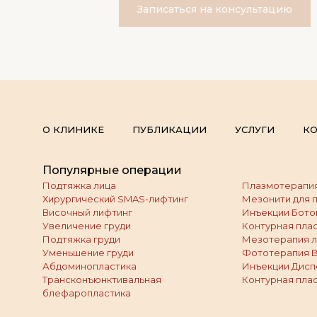
Записаться на консультацию
О КЛИНИКЕ
ПУБЛИКАЦИИ
УСЛУГИ
КО
Популярные операции
Подтяжка лица
Плазмотерапия
Хирургический SMAS-лифтинг
Мезонити для 
Височный лифтинг
Инъекции Бото
Увеличение груди
Контурная плас
Подтяжка груди
Мезотерапия л
Уменьшение груди
Фототерапия 
Абдоминопластика
Инъекции Дисп
Трансконъюнктивальная
Контурная плас
блефаропластика