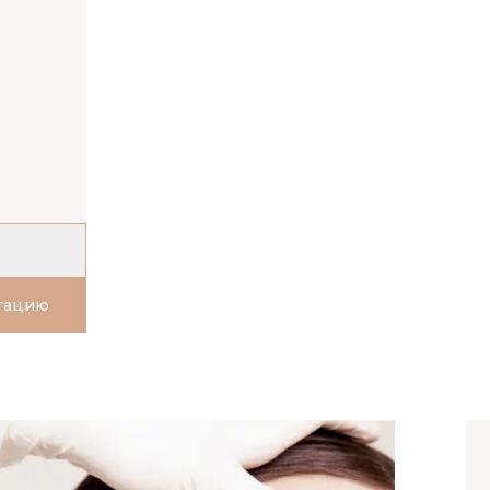
ьтацию