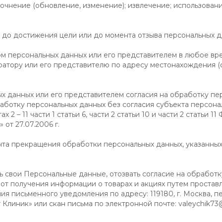
точнение (обновление, изменение); извлечение; использовани
до достижения цели или до момента отзыва персональных д
том персональных данных или его представителем в любое вр
атору или его представителю по адресу местонахождения (
ых данных или его представителем согласия на обработку п
аботку персональных данных без согласия субъекта персона
 2 – 11 части 1 статьи 6, части 2 статьи 10 и части 2 статьи 1
от 27.07.2006 г.
нта прекращения обработки персональных данных, указанных в
ь свои Персональные данные, отозвать согласие на обработк
 от получения информации о товарах и акциях путем простав
я письменного уведомления по адресу: 119180, г. Москва, пе
ет Клиник» или скан письма по электронной почте: valeychik73