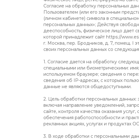
Согласие на обработку персональных данн
Пользователем (или его законным предст
(личном кабинете) символа в специально
персональных данных»; Действуя свободно
дееспособность, физическое лицо дает с
которой принадлежит сайт https://www.est
г. Москва, пер. Бродников, д. 7, помещ. I
своих персональных данных со следующи
1. Согласие дается на обработку следую
специальными или биометрическими: имя;
используемом браузере; сведения о пере
сведения об IP-адресах, с которых поль
данные не являются общедоступными.
2. Цель обработки персональных данных: 
включая направление уведомлений, запр
сайте, контроля качества оказания услуг
обеспечения работоспособности и практи
рекламных акциях, услугах и продуктах О
3. В ходе обработки с персональными да