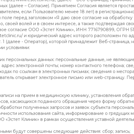
ых (далее – Согласие). Принятием Согласия является прост
авителем, если Пользователю менее 18 лет) в регистрационн
м поле перед заголовком «Я даю свое согласие на обработку
, своей волей и в своем интересе, а также подтверждая св
вое согласие ООО «Эстет Клиник», ИНН 7716790899, ОГРН 5
etclinic.ru/ и юридический адрес которого расположен по адр
 эт. 1 (далее - Оператор), которой принадлежит Веб-страница,
ми условиями:
щих персональных данных: персональные данные, не являющи
 адрес электронной почты; номер контактного телефона; св
ходах по ссылкам в электронных письмах; сведения о местор
зователь открывает электронное письмо или web-страницу. П
записи на прием в медицинскую клинику, установления обрат
осов, касающихся поданного обращения через форму обратно
, обработки полученных запросов и заявок субъекта персонал
чности использования сайта, информирование о грядущих м
ОО «Эстет Клиник» в рамках осуществления уставной деятель
нными будут совершены следующие действия: сбор; запись;