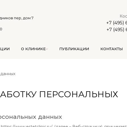
Кос
дников пер, дом 7
+7 (495)
00
+7 (495)
АЦИИ
О КЛИНИКЕ
ПУБЛИКАЦИИ
КОНТАКТЫ
 данных
РАБОТКУ ПЕРСОНАЛЬНЫХ
ерсональных данных
ttps://www.estetclinic.ru/, (далее – Веб-страница), принимае