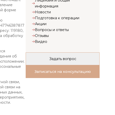
Лицензия и общая
авление
информация
ой форме
Новости
Подготовка к операции
ою
Акции
147746387817
Вопросы и ответы
есу: 119180,
Отзывы
 на обработку
Видео
еся
едения об
Задать вопрос
асположении;
ерсональные
Записаться на консультацию
ной связи,
й связи на
ьных данных,
ероприятиях,
ности.