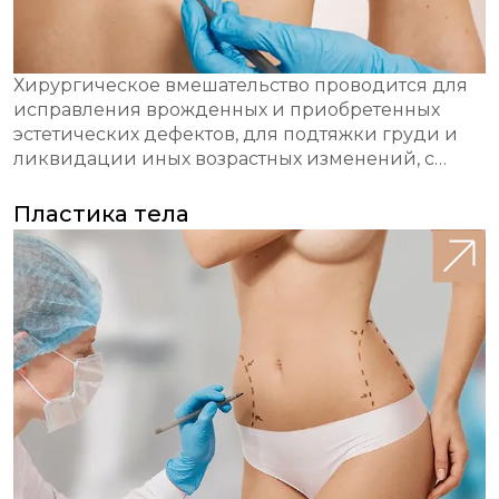
Хирургическое вмешательство проводится для
исправления врожденных и приобретенных
эстетических дефектов, для подтяжки груди и
ликвидации иных возрастных изменений, с
целью увеличения или уменьшения объема
бюста. Проводится пластика груди только
Пластика тела
врачом-хирургом, имеющим соответствующую
специализацию и практический опыт.