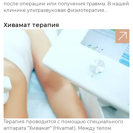
после операции или получения травмы. В нашей
клинике ультразвуковая физиотерапия
используется в комплексе реабилитационных
мероприятий для скорейшего восстановления
Хивамат терапия
пациентов.
Терапия проводится с помощью специального
аппарата "Хивамат" (Hivamat). Между телом