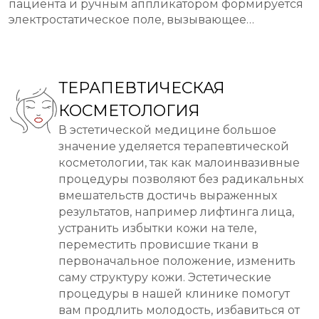
пациента и ручным аппликатором формируется
электростатическое поле, вызывающее
вибрацию частиц тканей на поверхности и в
глубине (притягивание/отпускание) с частотой от
5 до 200 Гц.
ТЕРАПЕВТИЧЕСКАЯ
КОСМЕТОЛОГИЯ
В эстетической медицине большое
значение уделяется терапевтической
косметологии, так как малоинвазивные
процедуры позволяют без радикальных
вмешательств достичь выраженных
результатов, например лифтинга лица,
устранить избытки кожи на теле,
переместить провисшие ткани в
первоначальное положение, изменить
саму структуру кожи. Эстетические
процедуры в нашей клинике помогут
вам продлить молодость, избавиться от