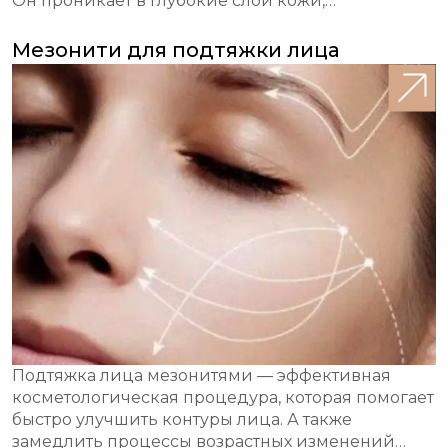
Он проникает в глубокие слои кожи,
восстанавливая ткани, удаляя поврежденные
клетки и стимулируя выработку собственного
Мезонити для подтяжки лица
коллагена.
Подтяжка лица мезонитями — эффективная
косметологическая процедура, которая помогает
быстро улучшить контуры лица. А также
замедлить процессы возрастных изменений