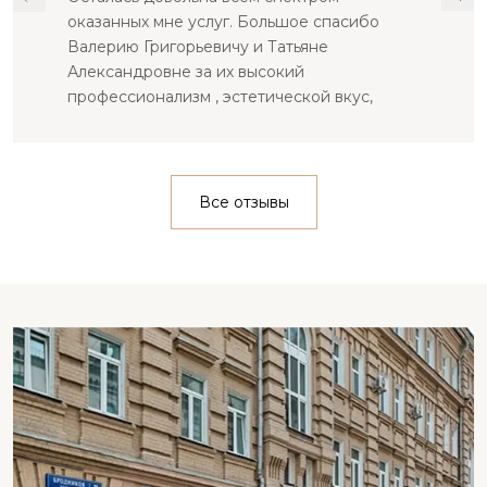
оказанных мне услуг. Большое спасибо
Валерию Григорьевичу и Татьяне
Александровне за их высокий
профессионализм , эстетической вкус,
доброжелательное отношение к
пациентам. Администраторы Вика и Света
делают прибывание в клинике ( по любому
вопросу) комфортным и приятным. Эта
Все отзывы
клиника более чем заслуживает доверия.
Это то место, те врачи , которых можно
смело рекомендовать своим близким.