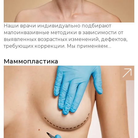
Наши врачи индивидуально подбирают
малоинвазивные методики в зависимости от
выявленных возрастных изменений, дефектов,
требующих коррекции. Мы применяем
современное оборудование для диагностики и
операций, качественные препараты для
Маммопластика
моделирования и лифтинга.