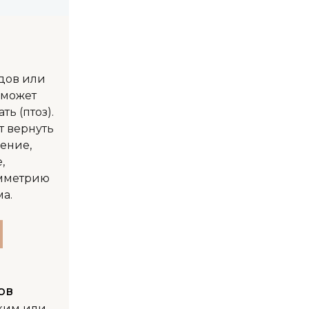
одов или
 может
ть (птоз).
т вернуть
ение,
,
имметрию
а.
ов
ким или