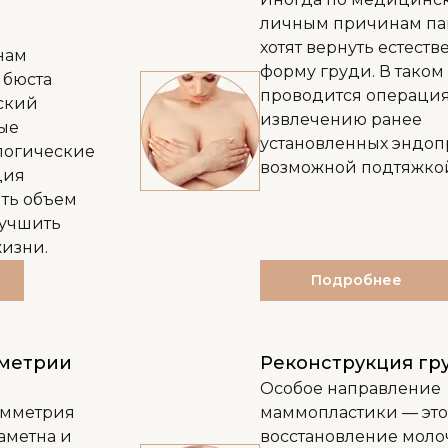
личным причинам па
хотят вернуть естест
нам
форму груди. В таком
 бюста
проводится операция
ский
извлечению ранее
ые
установленных эндоп
логические
возможной подтяжкой
ция
ть объем
лучшить
жизни.
Подробнее
метрии
Реконструкция гр
Особое направление
имметрия
маммопластики — это
аметна и
восстановление мол