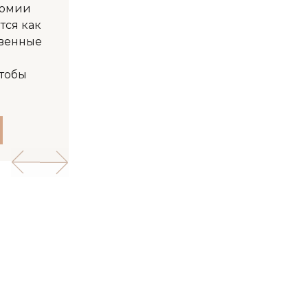
томии
тся как
твенные
чтобы