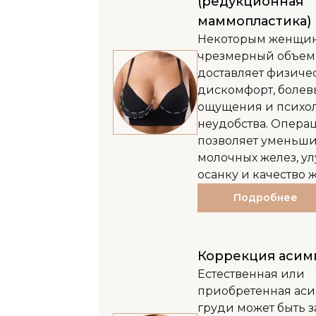
(редукционная
маммопластика)
Некоторым женщи
чрезмерный объем
доставляет физиче
дискомфорт, болев
ощущения и психо
неудобства. Опера
позволяет уменьши
молочных желез, у
осанку и качество 
Подробнее
Коррекция асим
Естественная или
приобретенная ас
груди может быть з