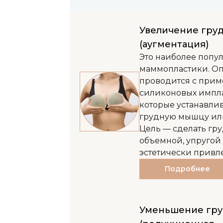
Увеличение гру
(аугментация)
Это наиболее попу
маммопластики. О
проводится с при
силиконовых импла
которые устанавли
грудную мышцу или
Цель — сделать гру
объемной, упругой
эстетически привл
Подробнее
Уменьшение гр