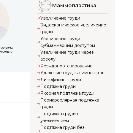
Маммопластика
Увеличение груди
Эндоскопическое увеличение
груди
Увеличение груди
субмаммарным доступом
 хирург
Увеличение груди через
рьевич
ареолу
Реэндопротезирование
Удаление грудных имплантов
Липофилинг груди
Подтяжка груди
Якорная подтяжка груди
Периареолярная подтяжка
груди
Подтяжка груди с
увеличением
Подтяжка груди без