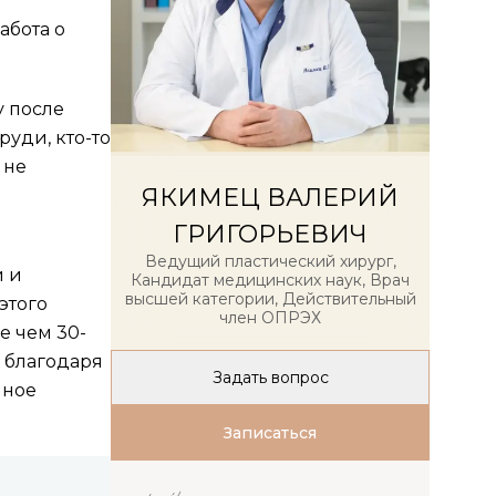
абота о
у после
руди, кто-то
 не
ЯКИМЕЦ ВАЛЕРИЙ
ГРИГОРЬЕВИЧ
Ведущий пластический хирург,
й и
Кандидат медицинских наук, Врач
высшей категории, Действительный
этого
член ОПРЭХ
е чем 30-
 благодаря
Задать вопрос
лное
Записаться