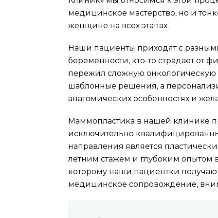
Клиник» мы относимся к этой проце
медицинское мастерство, но и тон
женщине на всех этапах.
Наши пациенты приходят с разными
беременности, кто-то страдает от ф
пережил сложную онкологическую 
шаблонные решения, а персонализ
анатомических особенностях и жела
Маммопластика в нашей клинике п
исключительно квалифицированным
направления является пластически
летним стажем и глубоким опытом в
которому наши пациентки получают
медицинское сопровождение, вним