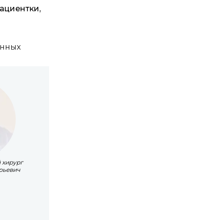
ациентки,
енных
 хирург
рьевич