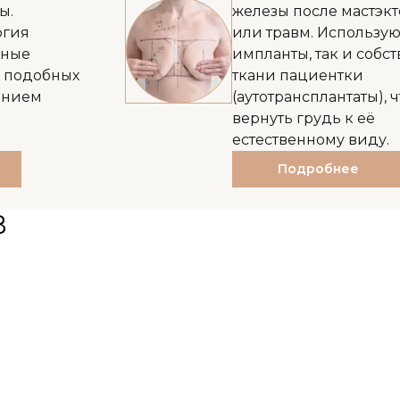
ы.
железы после мастэк
ргия
или травм. Использую
сные
импланты, так и собс
я подобных
ткани пациентки
ением
(аутотрансплантаты), 
.
вернуть грудь к её
естественному виду.
Подробнее
В
Видео