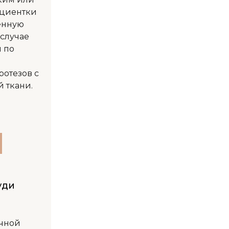
циентки
венную
 случае
 по
ротезов с
 ткани.
уди
очной