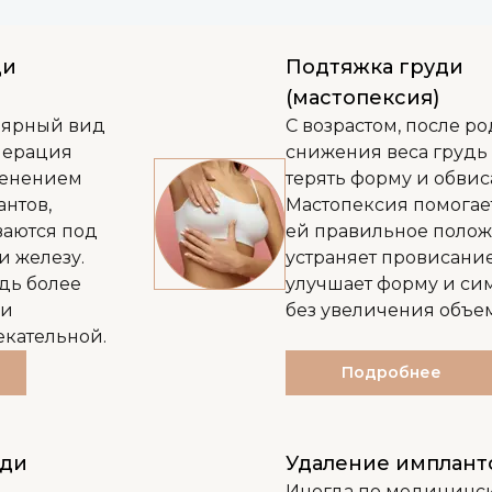
ди
Подтяжка груди
(мастопексия)
лярный вид
С возрастом, после р
перация
снижения веса грудь
менением
терять форму и обвиса
нтов,
Мастопексия помогае
ваются под
ей правильное полож
 железу.
устраняет провисание
дь более
улучшает форму и с
 и
без увеличения объем
екательной.
Подробнее
уди
Удаление имплант
Иногда по медицинс