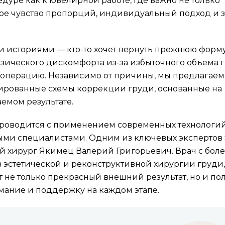
дуре как к ювелирной работе, где важно не только
кое чувство пропорций, индивидуальный подход и з
 историями — кто-то хочет вернуть прежнюю форм
изического дискомфорта из-за избыточного объема г
операцию. Независимо от причины, мы предлагаем
ированные схемы коррекции груди, основанные на
емом результате.
роводится с применением современных технологи
и специалистами. Одним из ключевых экспертов 
й хирург Якимец Валерий Григорьевич. Врач с боле
 эстетической и реконструктивной хирургии груди,
 не только прекрасный внешний результат, но и по
ание и поддержку на каждом этапе.