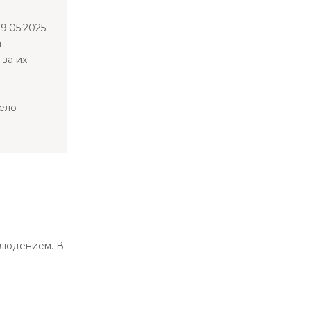
19.05.2025
м
Елена
за их
Сделала эндоскопическую подтяжку лба и 
великолепный. Я счастлива . До этого была
изменений в лучшую сторону. Теперь летаю 
мело
блюдением. В