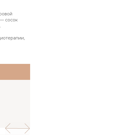
оровой
 — сосок
.
диотерапии,