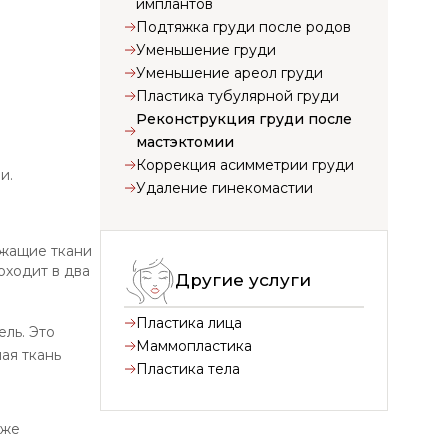
имплантов
Подтяжка груди после родов
Уменьшение груди
Уменьшение ареол груди
Пластика тубулярной груди
Реконструкция груди после
мастэктомии
Коррекция асимметрии груди
и.
Удаление гинекомастии
ежащие ткани
оходит в два
Другие услуги
Пластика лица
ль. Это
Маммопластика
ая ткань
Пластика тела
уже