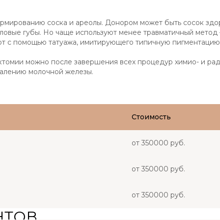
ормированию соска и ареолы. Донором может быть сосок зд
оловые губы. Но чаще используют менее травматичный метод
ют с помощью татуажа, имитирующего типичную пигментацию
эктомии можно после завершения всех процедур химио- и ра
далению молочной железы.
Стоимость
от 350000 руб.
от 350000 руб.
от 350000 руб.
НТОВ