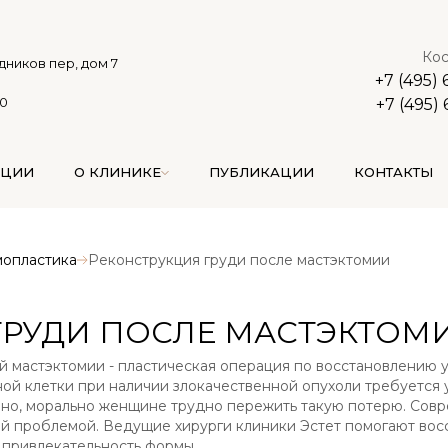
Кос
дников пер, дом 7
+7 (495)
00
+7 (495)
АЦИИ
О КЛИНИКЕ
ПУБЛИКАЦИИ
КОНТАКТЫ
опластика
Реконструкция груди после мастэктомии
ГРУДИ ПОСЛЕ МАСТЭКТОМ
й мастэктомии - пластическая операция по восстановлению 
ной клетки при наличии злокачественной опухоли требуется
вно, морально женщине трудно пережить такую потерю. Сов
кой проблемой. Ведущие хирурги клиники Эстет помогают вос
 привлекательность формы.