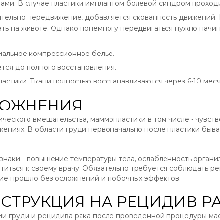
ми. В случае пластики имплантом болевой синдром проходи
ительно передвижение, добавляется скованность движений.
ать на животе. Однако понемногу передвигаться нужно начин
иальное компрессионное белье.
тся до полного восстановления.
астики. Ткани полностью восстанавливаются через 6-10 меся
ЛОЖНЕНИЯ
ческого вмешательства, маммопластики в том числе - чувств
жениях. В области груди первоначально после пластики быва
знаки - повышение температуры тела, ослабленность органи
титься к своему врачу. Обязательно требуется соблюдать р
ние прошло без осложнений и побочных эффектов.
НСТРУКЦИЯ НА РЕЦИДИВ Р
ии груди и рецидива рака после проведенной процедуры ма