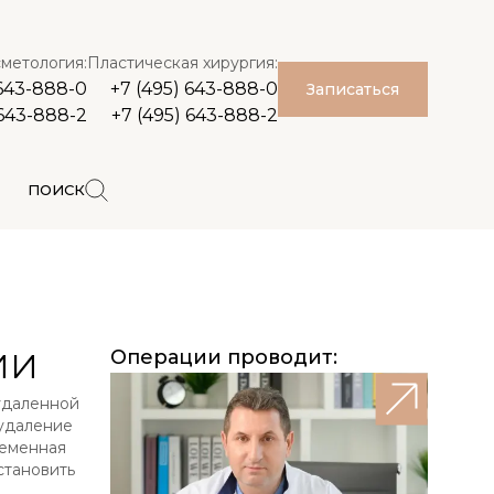
метология:
Пластическая хирургия:
 643-888-0
+7 (495) 643-888-0
Записаться
 643-888-2
+7 (495) 643-888-2
ПОИСК
Операции проводит:
ИИ
удаленной
 удаление
ременная
становить