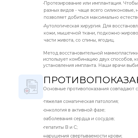
Протезирование или имплантация. Чтобы
разных видов - чаще всего силиконовые, 
позволяет добиться максимально естестве
Аутологическая хирургия. Для восстанов
кожи, мышечной ткани, подкожно-жировой
части живота, со спины, ягодиц.
Метод восстановительной маммопластики 
использует комбинацию двух способов, к
установления импланта. Наши врачи выб
ПРОТИВОПОКАЗА
Основные противопоказания совпадают с
тяжелая соматическая патология;
онкология в активной фазе;
заболевания сердца и сосудов;
гепатиты B и C;
нарушения свертываемости крови;