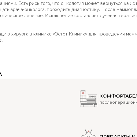
иями. Есть риск того, что онкология может вернуться как с 
щать врача-онколога, проходить диагностику. После маммопл
огическое лечение. Исключение составляет лучевая терапия,
ацию хирурга в клинике «Эстет Клиник» для проведения мам
е.
А
КОМФОРТАБЕ
послеоперационн
ПРЕПАРАТЫ 