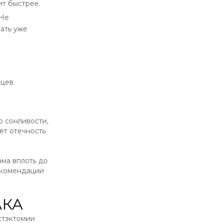
т быстрее.
 Не
ать уже
цев.
о сонливости,
ет отечность
зма вплоть до
екомендации
АКА
стэктомии