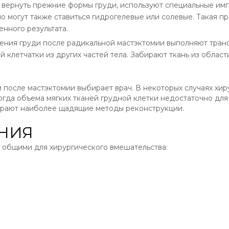
 вернуть прежние формы груди, используют специальные им
но могут также ставиться гидрогелевые или солевые. Такая п
нного результата.
ления груди после радикальной мастэктомии выполняют тра
 клетчатки из других частей тела. Забирают ткань из облас
после мастэктомии выбирает врач. В некоторых случаях хир
огда объема мягких тканей грудной клетки недостаточно для
ирают наиболее щадящие методы реконструкции.
НИЯ
 общими для хирургического вмешательства: