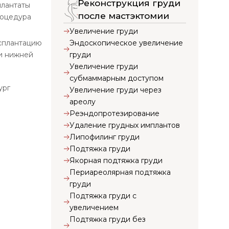
Реконструкция груди
плантаты
после мастэктомии
роцедура
Увеличение груди
Эндоскопическое увеличение
нсплантацию
груди
ти нижней
Увеличение груди
субмаммарным доступом
ург
Увеличение груди через
ареолу
Реэндопротезирование
Удаление грудных имплантов
Липофилинг груди
Подтяжка груди
Якорная подтяжка груди
Периареолярная подтяжка
груди
Подтяжка груди с
увеличением
Подтяжка груди без