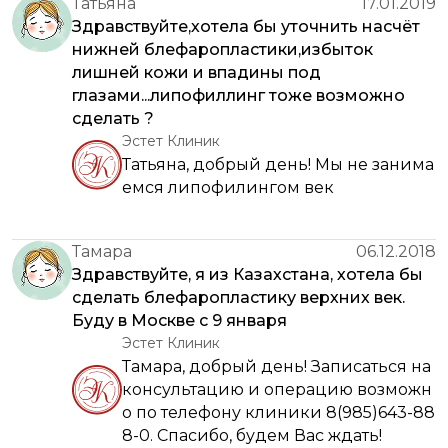
Татьяна
17.01.2019
Здравствуйте,хотела бы уточнить насчёт
нижней блефаропластики,избыток
лишней кожи и впадины под
глазами...липофиллинг тоже возможно
сделать ?
Эстет Клиник
Татьяна, добрый день! Мы не занима
емся липофилингом век
Тамара
06.12.2018
Здравствуйте, я из Казахстана, хотела бы
сделать блефаропластику верхних век.
Буду в Москве с 9 января
Эстет Клиник
Тамара, добрый день! Записаться на
консультацию и операцию возможн
о по телефону клиники 8(985)643-88
8-0. Спасибо, будем Вас ждать!