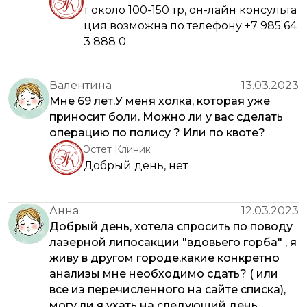
т около 100-150 тр, он-лайн консульта
ция возможна по телефону +7 985 64
3 888 0
Валентина
13.03.2023
Мне 69 лет.У меня холка, которая уже
приносит боли. Можно ли у вас сделать
операцию по полису ? Или по квоте?
Эстет Клиник
Добрый день, нет
Анна
12.03.2023
Добрый день, хотела спросить по поводу
лазерной липосакции "вдовьего горба" , я
живу в другом городе,какие конкретно
анализы мне необходимо сдать? ( или
все из перечисленного на сайте списка),
могу ли я ухать на следующий день