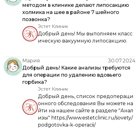
методом в клинике делают липосакцию
холмика на шее в районе 7 шейного
позвонка?
Эстет Клиник
Добрый день! Мы выполняем класс
ическую вакуумную липосакцию.
Мария
30.07.2024
Добрый день! Какие анализы требуются
для операции по удалению вдовьего
горбика?
Эстет Клиник
Добрый день, список предопераци
онного обследования Вы можете на
йти на нашем сайте в разделе "Анал
изы" https://www.estetclinic.ru/sovety/
podgotovka-k-operacii/