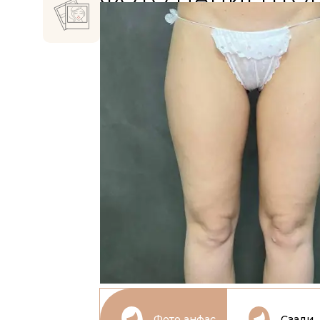
Фото анфас
Сзади