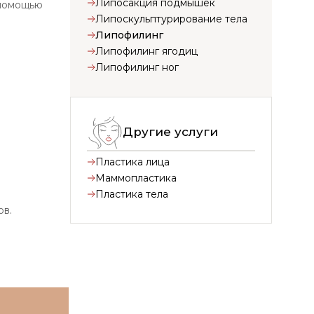
Липосакция подмышек
 помощью
Липоскульптурирование тела
Липофилинг
Липофилинг ягодиц
Липофилинг ног
Другие услуги
Пластика лица
Маммопластика
Пластика тела
ов.