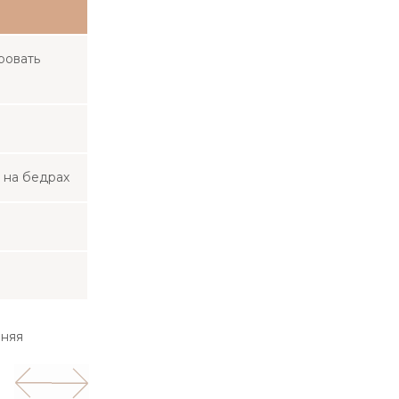
ровать
 на бедрах
нняя