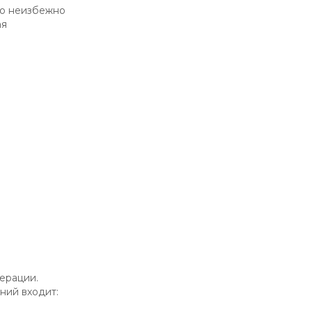
то неизбежно
ая
ерации.
ний входит: