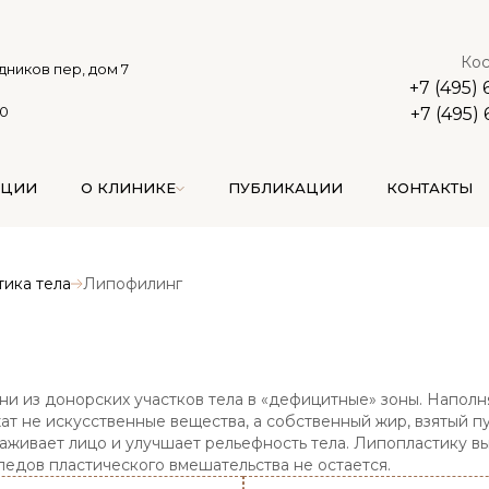
Кос
дников пер, дом 7
+7 (495)
00
+7 (495)
АЦИИ
О КЛИНИКЕ
ПУБЛИКАЦИИ
КОНТАКТЫ
тика тела
Липофилинг
ни из донорских участков тела в «дефицитные» зоны. Напо
ат не искусственные вещества, а собственный жир, взятый п
живает лицо и улучшает рельефность тела. Липопластику в
ледов пластического вмешательства не остается.