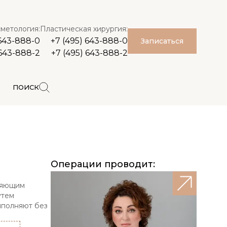
метология:
Пластическая хирургия:
 643-888-0
+7 (495) 643-888-0
Записаться
 643-888-2
+7 (495) 643-888-2
ПОИСК
Операции проводит:
лняющим
утем
ыполняют без