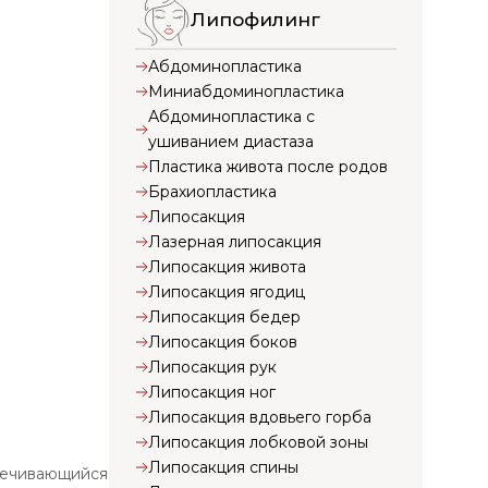
Липофилинг
Абдоминопластика
Миниабдоминопластика
Абдоминопластика с
ушиванием диастаза
Пластика живота после родов
Брахиопластика
Липосакция
Лазерная липосакция
Липосакция живота
Липосакция ягодиц
Липосакция бедер
Липосакция боков
Липосакция рук
Липосакция ног
Липосакция вдовьего горба
Липосакция лобковой зоны
Липосакция спины
свечивающийся