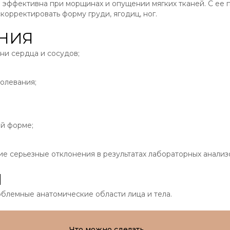
 эффективна при морщинах и опущении мягких тканей. С ее
орректировать форму груди, ягодиц, ног.
НИЯ
ни сердца и сосудов;
олевания;
й форме;
е серьезные отклонения в результатах лабораторных анализ
И
блемные анатомические области лица и тела.
Что можно сделать