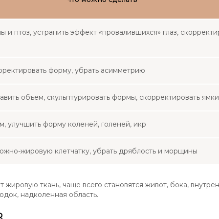
 и птоз, устранить эффект «провалившихся» глаз, скорректи
орректировать форму, убрать асимметрию
авить объем, скульптурировать формы, скорректировать ямки
, улучшить форму коленей, голеней, икр
ожно-жировую клетчатку, убрать дряблость и морщины
 жировую ткань, чаще всего становятся живот, бока, внутре
одок, надколенная область.
В