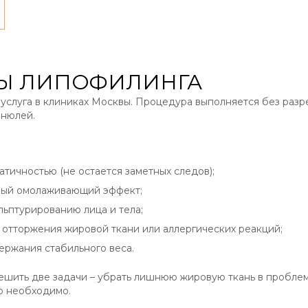
Ы ЛИПОФИЛИНГА
услуга в клиниках Москвы. Процедура выполняется без разре
анюлей.
тичностью (не остается заметных следов);
нный омолаживающий эффект;
ьптурированию лица и тела;
 отторжения жировой ткани или аллергических реакций;
ержания стабильного веса.
ешить две задачи – убрать лишнюю жировую ткань в проблем
о необходимо.