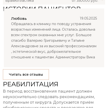
Брахиопластика
от 350000 руб.
ИСТОРИИ ПАЦИЕНТОВ
Любовь
19.05.2025
Обращалась в клинику по поводу устранения
возрастных изменений лица. Осталась довольна
всем спектром оказанных мне услуг. Большое
спасибо Валерию Григорьевичу и Татьяне
Александровне за их высокий профессионализм
, эстетической вкус, доброжелательное
отношение к пациентам. Администраторы Вика
и Света делают прибывание в клинике ( по
любому вопросу) комфортным и приятным. Эта
клиника более чем заслуживает доверия. Это то
Читать все отзывы
место, те врачи , которых можно смело
РЕАБИЛИТАЦИЯ
рекомендовать своим близким.
В период восстановления пациент должен
неукоснительно следовать рекомендациям,
полученным от хирурга. Допускается приём
обезболивающих средств и препаратов для