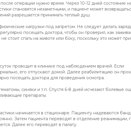
 после операции нужно время. Через 10-12 дней состояние н
стики становятся незаметными, и пациент может возвращатьс
нений разрешается принимать теплый душ.
изические нагрузки под запретом. Не следует делать зарядк
 регулярно посещать доктора, чтобы он проверил, как зажива
не стоит спать на животе или боку, поскольку это может при
суток проводит в клинике под наблюдением врачей. Если
рмально, его отпускают домой. Далее реабилитацию он прох
лярно посещать доктора для проведения осмотра.
гематомы, синяки и т.п. Спустя 6-8 дней исчезают болевые о
оливающие препараты.
стики начинается в стационаре. Пациенту надеваются банд
оянно. Затем пациента переводят в отделение реанимации, 
ется. Далее его переводят в палату.