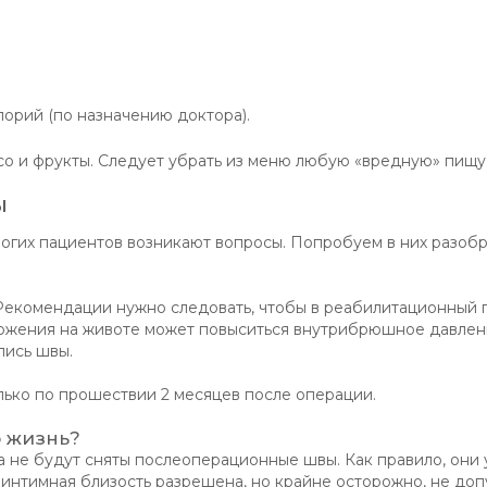
орий (по назначению доктора).
о и фрукты. Следует убрать из меню любую «вредную» пищу
ы
ногих пациентов возникают вопросы. Попробуем в них разобр
 Рекомендации нужно следовать, чтобы в реабилитационный 
ложения на животе может повыситься внутрибрюшное давлени
лись швы.
лько по прошествии 2 месяцев после операции.
 жизнь?
ка не будут сняты послеоперационные швы. Как правило, они
 интимная близость разрешена, но крайне осторожно, не доп