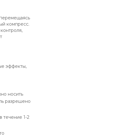
, перемещаясь
ный компресс.
контроля,
т
ые эффекты,
жно носить
ель разрешено
в течение 1-2
то