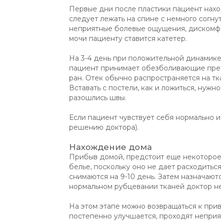
Первые дни после пластики пациент нах
следует лежать на спине с немного согн
неприятные болевые ощущения, дискомфо
мочи пациенту ставится катетер.
На 3-4 день при положительной динамике
пациент принимает обезболивающие преп
ран. Отек обычно распространяется на тк
Вставать с постели, как и ложиться, нужн
разошлись швы.
Если пациент чувствует себя нормально и
решению доктора).
Нахождение дома
Прибыв домой, предстоит еще некоторое
белье, поскольку оно не дает расходить
снимаются на 9-10 день. Затем назначаю
нормальном рубцевании тканей доктор н
На этом этапе можно возвращаться к при
постепенно улучшается, проходят неприят