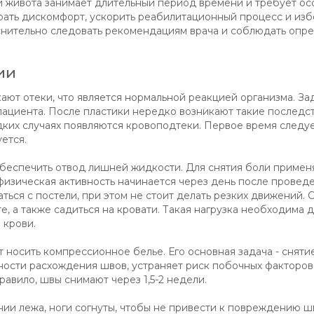
 живота занимает длительный период времени и требует ос
рать дискомфорт, ускорить реабилитационный процесс и изб
снительно следовать рекомендациям врача и соблюдать опр
ии
ают отеки, что является нормальной реакцией организма. За
пациента. После пластики нередко возникают такие последст
дких случаях появляются кровоподтеки. Первое время следу
ется.
обеспечить отвод лишней жидкости. Для снятия боли примен
изическая активность начинается через день после провед
ться с постели, при этом не стоит делать резких движений.
е, а также садиться на кровати. Такая нагрузка необходима 
 крови.
носить компрессионное белье. Его основная задача - снятие
ости расхождения швов, устраняет риск побочных факторов
равило, швы снимают через 1,5-2 недели.
ии лежа, ноги согнуты, чтобы не привести к повреждению ш