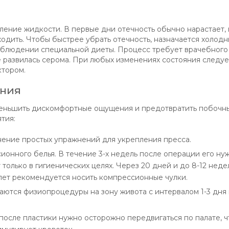
пление жидкости. В первые дни отечность обычно нарастает
ходить. Чтобы быстрее убрать отечность, назначается холод
облюдении специальной диеты. Процесс требует врачебного 
е развилась серома. При любых изменениях состояния следуе
ктором.
ения
меньшить дискомфортные ощущения и предотвратить побочн
тия:
ение простых упражнений для укрепления пресса.
онного белья. В течение 3-х недель после операции его ну
 только в гигиенических целях. Через 20 дней и до 8-12 нед
 лет рекомендуется носить компрессионные чулки.
аются физиопроцедуры на зону живота с интервалом 1-3 дня 
 после пластики нужно осторожно передвигаться по палате, ч