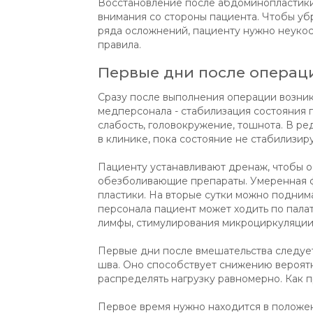
Восстановление после абдоминопластики
внимания со стороны пациента. Чтобы уб
ряда осложнений, пациенту нужно неуко
правила.
Первые дни после операц
Сразу после выполнения операции возник
медперсонала - стабилизация состояния 
слабость, головокружение, тошнота. В ре
в клинике, пока состояние не стабилизиру
Пациенту устанавливают дренаж, чтобы 
обезболивающие препараты. Умеренная ф
пластики. На вторые сутки можно поднима
персонала пациент может ходить по палат
лимфы, стимулирования микроциркуляции
Первые дни после вмешательства следует 
шва. Оно способствует снижению вероятн
распределять нагрузку равномерно. Как п
Первое время нужно находится в положен