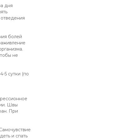
ва дня
лять
 отведения
ния болей
 заживление
организма.
чтобы не
-5 сутки (по
прессионное
нии. Швы
ран. При
 Самочувствие
деть и спать