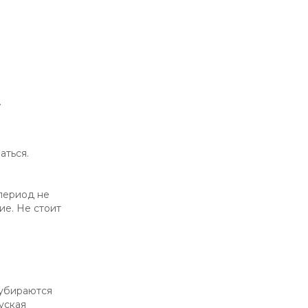
.
аться.
период не
е. Не стоит
 убираются
уская