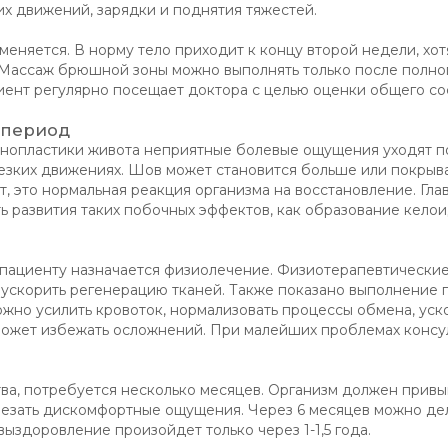
их движений, зарядки и поднятия тяжестей.
меняется. В норму тело приходит к концу второй недели, хот
. Массаж брюшной зоны можно выполнять только после полно
иент регулярно посещает доктора с целью оценки общего со
 период
нопластики живота неприятные болевые ощущения уходят п
езких движениях. Шов может становится больше или покрыв
т, это нормальная реакция организма на восстановление. Гла
ь развития таких побочных эффектов, как образование келои
 пациенту назначается физиолечение. Физиотерапевтически
, ускорить регенерацию тканей. Также показано выполнение
жно усилить кровоток, нормализовать процессы обмена, уск
может избежать осложнений. При малейших проблемах консул
ва, потребуется несколько месяцев. Организм должен привы
чезать дискомфортные ощущения. Через 6 месяцев можно де
ыздоровление произойдет только через 1-1,5 года.