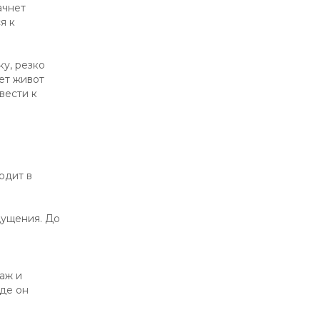
ачнет
я к
у, резко
ет живот
вести к
одит в
щущения. До
аж и
где он