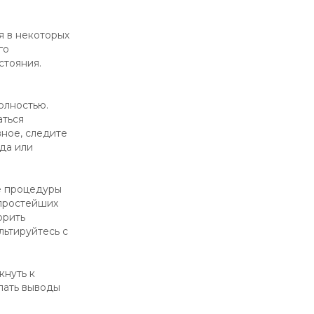
я в некоторых
го
стояния.
олностью.
аться
вное, следите
да или
е процедуры
 простейших
орить
ьтируйтесь с
кнуть к
лать выводы