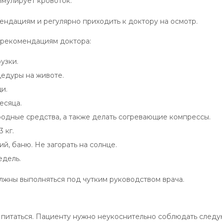
имулирует кровоток.
ндациям и регулярно приходить к доктору на осмотр.
 рекомендациям доктора:
узки.
цедуры на животе.
и.
есяца.
ародные средства, а также делать согревающие компрессы.
 кг.
й, баню. Не загорать на солнце.
едель.
жны выполняться под чутким руководством врача.
 питаться. Пациенту нужно неукоснительно соблюдать след