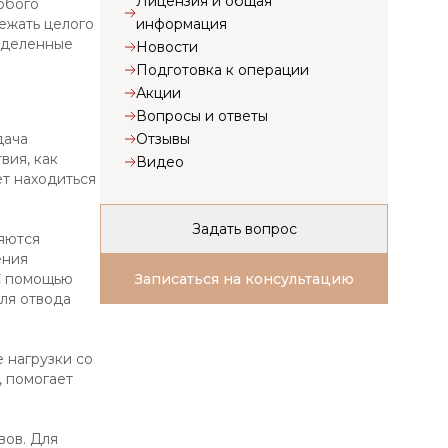
Лицензия и общая
обого
информация
ежать целого
еделенные
Новости
Подготовка к операции
Акции
Вопросы и ответы
Отзывы
дача
вия, как
Видео
ет находиться
Задать вопрос
яются
ения
Записаться на консультацию
 С помощью
для отвода
 нагрузки со
, помогает
вов. Для