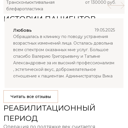
Трансконъюктивальная
от 130000 руб.
блефаропластика
ИСТОРИИ ПАЦИЕНТОВ
Любовь
19.05.2025
Обращалась в клинику по поводу устранения
возрастных изменений лица. Осталась довольна
всем спектром оказанных мне услуг. Большое
спасибо Валерию Григорьевичу и Татьяне
Александровне за их высокий профессионализм
, эстетической вкус, доброжелательное
отношение к пациентам. Администраторы Вика
и Света делают прибывание в клинике ( по
любому вопросу) комфортным и приятным. Эта
клиника более чем заслуживает доверия. Это то
Читать все отзывы
место, те врачи , которых можно смело
РЕАБИЛИТАЦИОННЫЙ
рекомендовать своим близким.
ПЕРИОД
Операция по подтяжке век считается